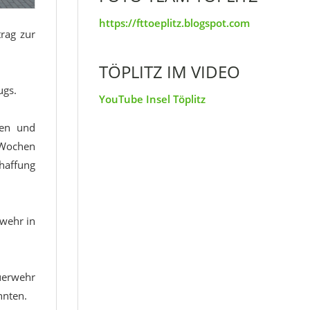
https://fttoeplitz.blogspot.com
trag zur
TÖPLITZ IM VIDEO
ugs.
YouTube Insel Töplitz
nen und
 Wochen
haffung
swehr in
euerwehr
nnten.