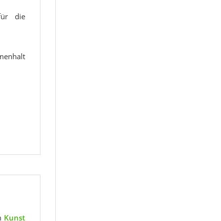
ür die
menhalt
om
Kunst