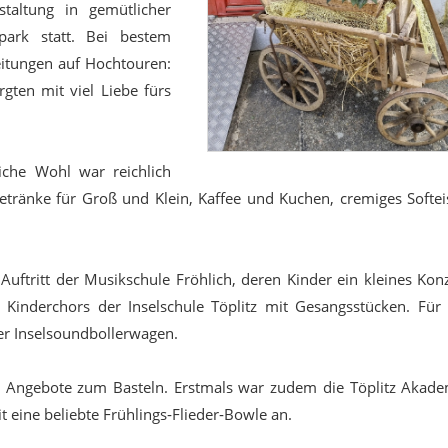
staltung in gemütlicher
ark statt. Bei bestem
eitungen auf Hochtouren:
gten mit viel Liebe fürs
liche Wohl war reichlich
etränke für Groß und Klein, Kaffee und Kuchen, cremiges Softe
ftritt der Musikschule Fröhlich, deren Kinder ein kleines Kon
s Kinderchors der Inselschule Töplitz mit Gesangsstücken. Für 
er Inselsoundbollerwagen.
ve Angebote zum Basteln. Erstmals war zudem die Töplitz Akade
t eine beliebte Frühlings‑Flieder‑Bowle an.