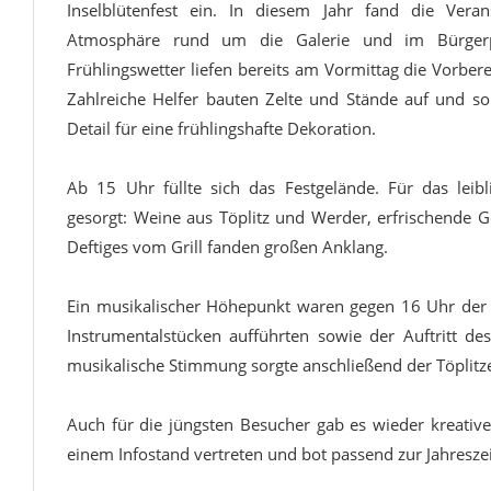
Inselblütenfest ein. In diesem Jahr fand die Veran
Atmosphäre rund um die Galerie und im Bürgerp
Frühlingswetter liefen bereits am Vormittag die Vorber
Zahlreiche Helfer bauten Zelte und Stände auf und sor
Detail für eine frühlingshafte Dekoration.
Ab 15 Uhr füllte sich das Festgelände. Für das leib
gesorgt: Weine aus Töplitz und Werder, erfrischende G
Deftiges vom Grill fanden großen Anklang.
Ein musikalischer Höhepunkt waren gegen 16 Uhr der Au
Instrumentalstücken aufführten sowie der Auftritt de
musikalische Stimmung sorgte anschließend der Töplitz
Auch für die jüngsten Besucher gab es wieder kreati
einem Infostand vertreten und bot passend zur Jahreszei