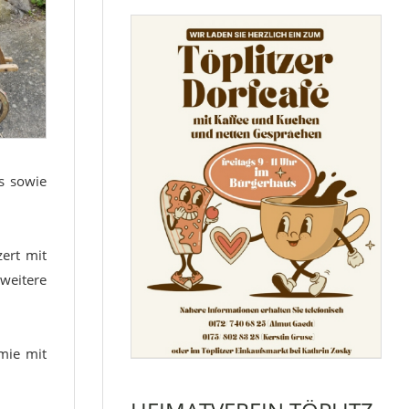
is sowie
zert mit
weitere
mie mit