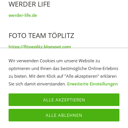
WERDER LIFE
werder-life.de
FOTO TEAM TÖPLITZ
https://fttoeplitz.blogspot.com
Wir verwenden Cookies um unsere Website zu
TÖPLITZ IM VIDEO
optimieren und Ihnen das bestmögliche Online-Erlebnis
zu bieten. Mit dem Klick auf "Alle akzeptieren" erklären
YouTube Insel Töplitz
Sie sich damit einverstanden.
Erweiterte Einstellungen
ALLE AKZEPTIEREN
KONTAKT
ROUTE
IMPRESSUM
DATENSCHUTZ
ALLE ABLEHNEN
TÖPLITZ PORTAL - DAS INTERNET PORTAL DER INSEL
TÖPLITZ