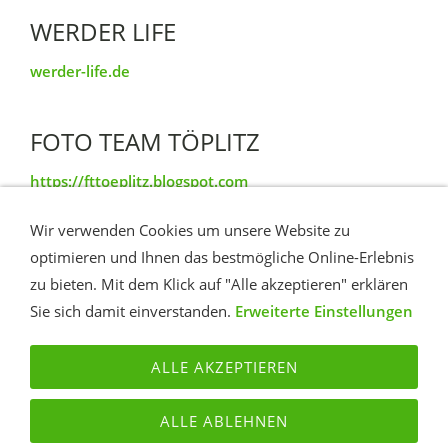
WERDER LIFE
werder-life.de
FOTO TEAM TÖPLITZ
https://fttoeplitz.blogspot.com
Wir verwenden Cookies um unsere Website zu
TÖPLITZ IM VIDEO
optimieren und Ihnen das bestmögliche Online-Erlebnis
zu bieten. Mit dem Klick auf "Alle akzeptieren" erklären
YouTube Insel Töplitz
Sie sich damit einverstanden.
Erweiterte Einstellungen
ALLE AKZEPTIEREN
KONTAKT
ROUTE
IMPRESSUM
DATENSCHUTZ
ALLE ABLEHNEN
TÖPLITZ PORTAL - DAS INTERNET PORTAL DER INSEL
TÖPLITZ