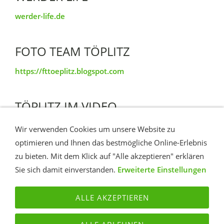
werder-life.de
FOTO TEAM TÖPLITZ
https://fttoeplitz.blogspot.com
TÖPLITZ IM VIDEO
YouTube Insel Töplitz
Wir verwenden Cookies um unsere Website zu
optimieren und Ihnen das bestmögliche Online-Erlebnis
zu bieten. Mit dem Klick auf "Alle akzeptieren" erklären
Zugriffe heute: 9109
Sie sich damit einverstanden.
Erweiterte Einstellungen
ALLE AKZEPTIEREN
KONTAKT
ROUTE
IMPRESSUM
DATENSCHUTZ